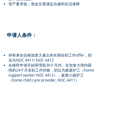
资产要求低：资金仅需满足自雇和生活保障
申请人条件：
持有来自合格加拿大雇主的长期全职工作offer，职
业为NOC 4411/ NOC 4412
在移民申请开始审理前36个月内，在加拿大境内获
得的24个月全职工作经验，职位为家庭护工（home
support worker NOC 4412），家庭小孩护工
（home child care provider, NOC 4411）
必须是全职工作，全职工作的定义是每周工作30个
小时以上, 工作经验可累计可不连续，可更换雇主，
但不可更换NOC，且全日制读书期间的工作不计入
在内
语言达到CLB 5级（雅思 阅读4.0，其他三项5.0）
工作地点及日后居住意向不在魁北克省
至少一年或以上高中以上学历
证明能够胜任工作的能力，包括提供过去的护理、
保姆方面的培训证书或工作经验证明资料如雇主推
荐信、劳动合同、工资单
累积加拿大的工作经验之前具备相关工作经验，或